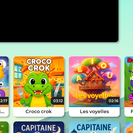
2:17
03:12
02:16
Les chiffres (Berceuse)
Croco crok
Les voyelles