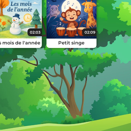
02:03
02:09
s mois de l'année
Petit singe