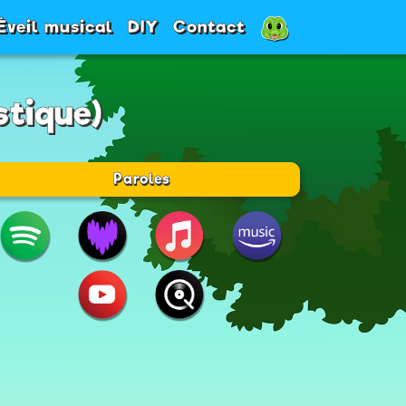
Éveil musical
DIY
Contact
stique)
Paroles