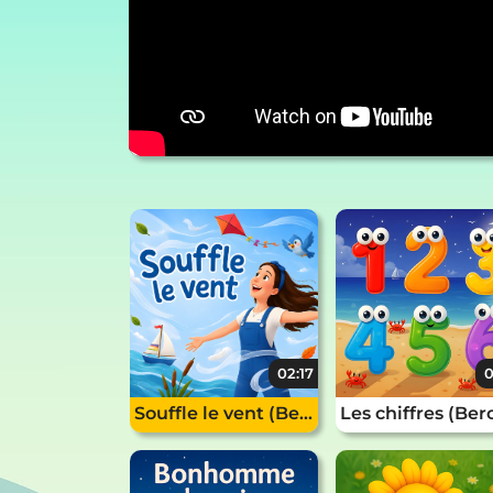
02:17
0
Souffle le vent (Berceuse acoustique)