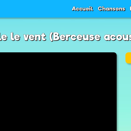
Accueil
Chansons
e le vent (Berceuse acou