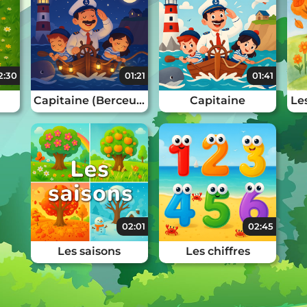
2:30
01:21
01:41
Capitaine (Berceuse)
Capitaine
Le
02:01
02:45
Les saisons
Les chiffres