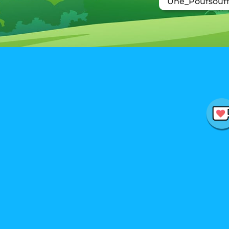
Une_Poufsouff