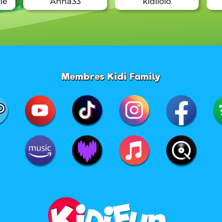
le
Anna33
kidilolo
Membres Kidi Family