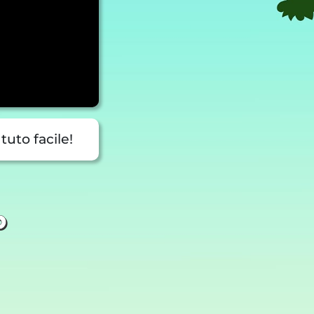
uto facile!
o