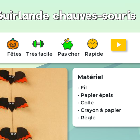
Guirlande chauves-souris
Fêtes
Très facile
Pas cher
Rapide
Matériel
- Fil
- Papier épais
- Colle
- Crayon à papier
- Règle