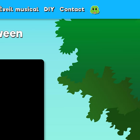
Éveil musical
DIY
Contact
ween